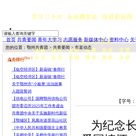
首页
共青要闻
青年大学习
志愿服务
新媒体中心
资料中心
关
您的位置：
鄂州共青团
>
共青要闻 > 市直动态
Hot！
点击排行
【临空经济区】新庙镇“春雨行
【临空经济区】新庙镇“春雨行
关于鄂州市“小板凳·法治故事
入团宣誓词
【供电公司】国网鄂州供电公司
【字号：
团市委召开2025年工作务虚会
共青团中央关于实施新时代新征
【鄂城区】凤凰街道莲花山社区
为纪念
《中华人民共和国爱国主义教育
【吴都中学】吴都中学举行第四