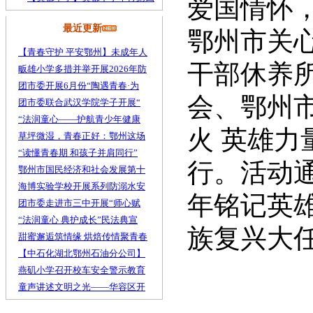
爱国情怀，
最近更新
鄂州市关
【青春守护 平安鄂州】未成年人
干部休养
畈雄小学多措并举开展2026年防
团市委开展6月份“陶遇青春·为
会、鄂州
团市委联合武汉学院学子开展“
“法润童心——护航青少年健康
火 英雄力
草坪微湿，青春正好：鄂州这场
“读懂青春期 和孩子并肩同行”
行。活动
鄂州市国民经济和社会发展第十
海博实验学校开展系列防溺水安
年铭记英
团市委走进市三中开展“师心赋
“法润童心 典护成长”民法典宣
族复兴大
甜蜜邂逅筑情缘 烘焙传情聚青春
【中石化湖北鄂州石油分公司】
燕矶小学召开校车安全警示教育
童声讲述文明之光——华容区开