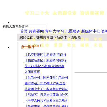
首页
共青要闻
青年大学习
志愿服务
新媒体中心
资
您的位置：
鄂州共青团
>
新媒体 > 微视频
Hot！
点击排行
【临空经济区】新庙镇“春雨行
【临空经济区】新庙镇“春雨行
关于鄂州市“小板凳·法治故事
入团宣誓词
【供电公司】国网鄂州供电公司
团市委召开2025年工作务虚会
共青团中央关于实施新时代新征
【鄂城区】凤凰街道莲花山社区
《中华人民共和国爱国主义教育
【吴都中学】吴都中学举行第四