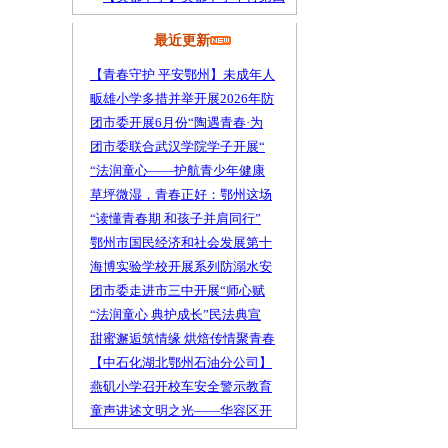
最近更新
【青春守护 平安鄂州】未成年人
畈雄小学多措并举开展2026年防
团市委开展6月份“陶遇青春·为
团市委联合武汉学院学子开展“
“法润童心——护航青少年健康
草坪微湿，青春正好：鄂州这场
“读懂青春期 和孩子并肩同行”
鄂州市国民经济和社会发展第十
海博实验学校开展系列防溺水安
团市委走进市三中开展“师心赋
“法润童心 典护成长”民法典宣
甜蜜邂逅筑情缘 烘焙传情聚青春
【中石化湖北鄂州石油分公司】
燕矶小学召开校车安全警示教育
童声讲述文明之光——华容区开