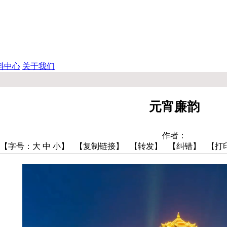
料中心
关于我们
元宵廉韵
作者：
【字号：
大
中
小
】
【复制链接】
【转发】
【纠错】
【打